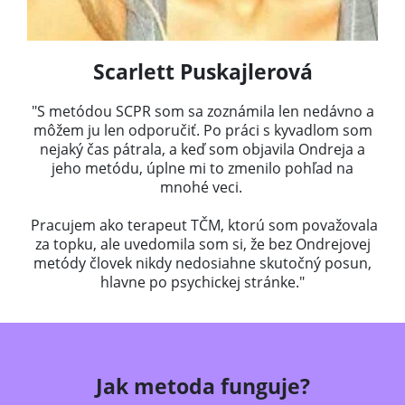
Scarlett Puskajlerová
"S metódou SCPR som sa zoznámila len nedávno a
môžem ju len odporučiť. Po práci s kyvadlom som
nejaký čas pátrala, a keď som objavila Ondreja a
jeho metódu, úplne mi to zmenilo pohľad na
mnohé veci.
Pracujem ako terapeut TČM, ktorú som považovala
za topku, ale uvedomila som si, že bez Ondrejovej
metódy človek nikdy nedosiahne skutočný posun,
hlavne po psychickej stránke."
Jak metoda funguje?